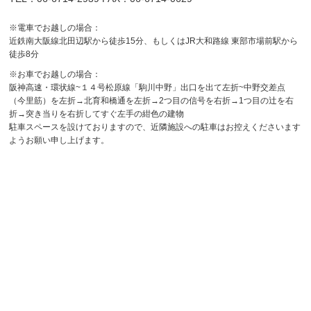
※電車でお越しの場合：
近鉄南大阪線北田辺駅から徒歩15分、もしくはJR大和路線 東部市場前駅から
徒歩8分
※お車でお越しの場合：
阪神高速・環状線~１４号松原線「駒川中野」出口を出て左折~中野交差点
（今里筋）を左折→北育和橋通を左折→2つ目の信号を右折→1つ目の辻を右
折→突き当りを右折してすぐ左手の紺色の建物
駐車スペースを設けておりますので、近隣施設への駐車はお控えくださいます
ようお願い申し上げます。