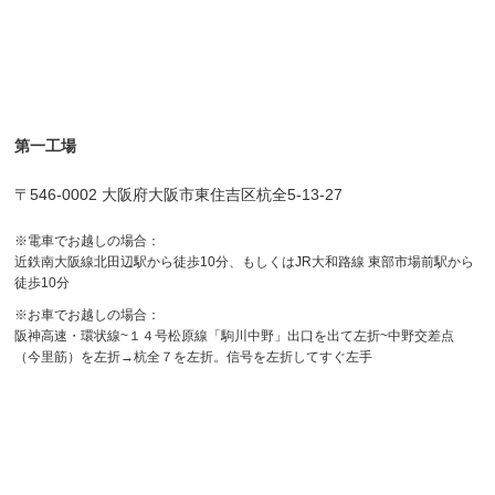
第一工場
〒546-0002 大阪府大阪市東住吉区杭全5-13-27
※電車でお越しの場合：
近鉄南大阪線北田辺駅から徒歩10分、もしくはJR大和路線 東部市場前駅から
徒歩10分
※お車でお越しの場合：
阪神高速・環状線~１４号松原線「駒川中野」出口を出て左折~中野交差点
（今里筋）を左折→杭全７を左折。信号を左折してすぐ左手